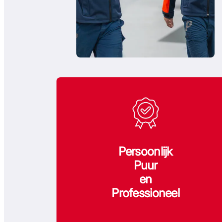
Persoonlijk
Puur
en
Professioneel