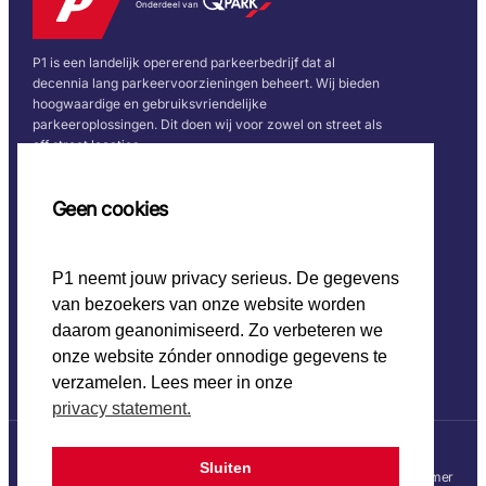
Onderdeel van
P1 is een landelijk opererend parkeerbedrijf dat al
decennia lang parkeervoorzieningen beheert. Wij bieden
hoogwaardige en gebruiksvriendelijke
parkeeroplossingen. Dit doen wij voor zowel on street als
off street locaties.
Snel naar
Volg ons
Geen cookies
Home
P1 neemt jouw privacy serieus. De gegevens
CO2 beleid
van bezoekers van onze website worden
Werken bij P1
Onze keurmerken
daarom geanonimiseerd. Zo verbeteren we
onze website zónder onnodige gegevens te
verzamelen. Lees meer in onze
privacy statement.
Sluiten
© 2025 P1
Privacy statement
Disclaimer