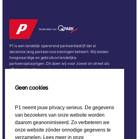
Onderdeel van
P1 is een landelijk opererend parkeerbedrijf dat al
decennia lang parkeervoorzieningen beheert. Wij bieden
hoogwaardige en gebruiksvriendelijke
parkeeroplossingen. Dit doen wij voor zowel on street als
off street locaties.
Snel naar
Volg ons
Geen cookies
Home
P1 neemt jouw privacy serieus. De gegevens
CO2 beleid
van bezoekers van onze website worden
Werken bij P1
Onze keurmerken
daarom geanonimiseerd. Zo verbeteren we
onze website zónder onnodige gegevens te
verzamelen. Lees meer in onze