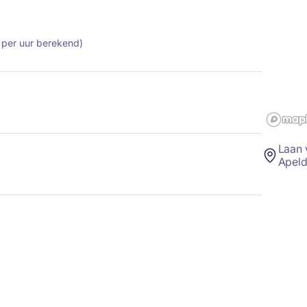
 per uur berekend)
Laan 
Apel