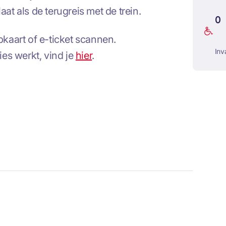
aat als de terugreis met de trein.
0
ipkaart of e-ticket scannen.
Inv
es werkt, vind je
hier
.