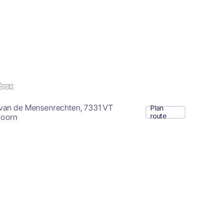
van de Mensenrechten, 7331 VT
Plan
route
doorn