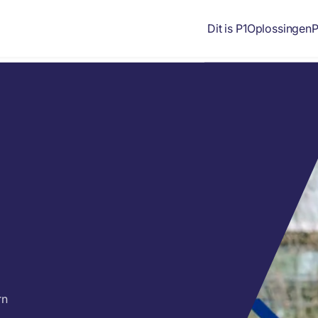
Dit is P1
Oplossingen
P
rn