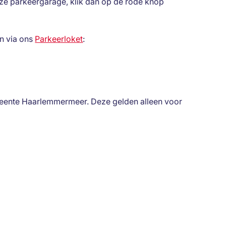
e parkeergarage, klik dan op de rode knop
en via ons
Parkeerloket
:
ente Haarlemmermeer. Deze gelden alleen voor