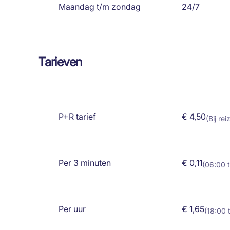
Maandag t/m zondag
24/7
Tarieven
P+R tarief
€ 4,50
(Bij re
Per 3 minuten
€ 0,11
(06:00 t
Per uur
€ 1,65
(18:00 