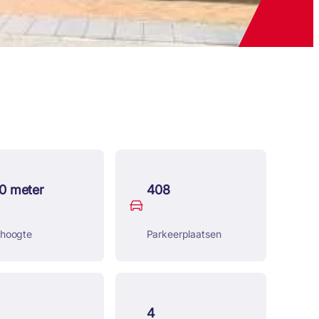
10 meter
408
ijhoogte
Parkeerplaatsen
4