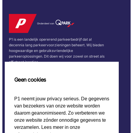
Onderdeel van
P1 is een landelijk opererend parkeerbedrijf dat al
decennia lang parkeervoorzieningen beheert. Wij bieden
hoogwaardige en gebruiksvriendelijke
parkeeroplossingen. Dit doen wij voor zowel on street als
off street locaties.
Snel naar
Volg ons
Geen cookies
Home
P1 neemt jouw privacy serieus. De gegevens
CO2 beleid
van bezoekers van onze website worden
Werken bij P1
Onze keurmerken
daarom geanonimiseerd. Zo verbeteren we
onze website zónder onnodige gegevens te
verzamelen. Lees meer in onze