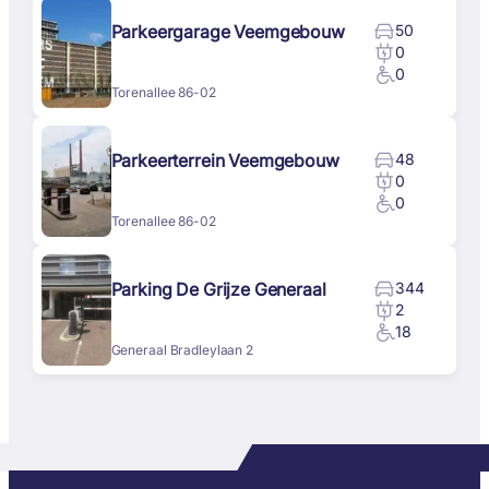
Parkeergarage Veemgebouw
50
0
0
Torenallee 86-02
Parkeerterrein Veemgebouw
48
0
0
Torenallee 86-02
Parking De Grijze Generaal
344
2
18
Generaal Bradleylaan 2