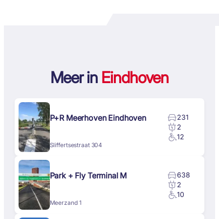
Meer in
Eindhoven
P+R Meerhoven Eindhoven
231
2
12
Sliffertsestraat 304
Park + Fly Terminal M
638
2
10
Meerzand 1