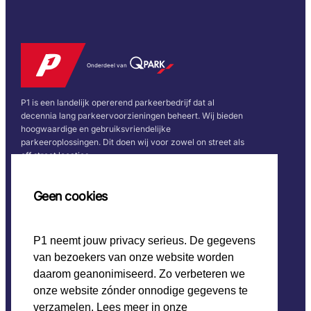
Onderdeel van
P1 is een landelijk opererend parkeerbedrijf dat al
decennia lang parkeervoorzieningen beheert. Wij bieden
hoogwaardige en gebruiksvriendelijke
parkeeroplossingen. Dit doen wij voor zowel on street als
off street locaties.
Snel naar
Volg ons
Geen cookies
Home
P1 neemt jouw privacy serieus. De gegevens
CO2 beleid
van bezoekers van onze website worden
Werken bij P1
Onze keurmerken
daarom geanonimiseerd. Zo verbeteren we
onze website zónder onnodige gegevens te
verzamelen. Lees meer in onze