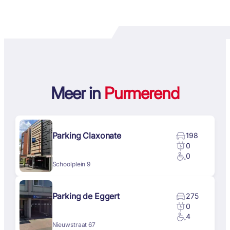
Meer in
Purmerend
Parking Claxonate
198
0
0
Schoolplein 9
Parking de Eggert
275
0
4
Nieuwstraat 67