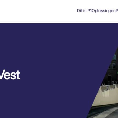
Dit is P1
Oplossingen
P
Vest