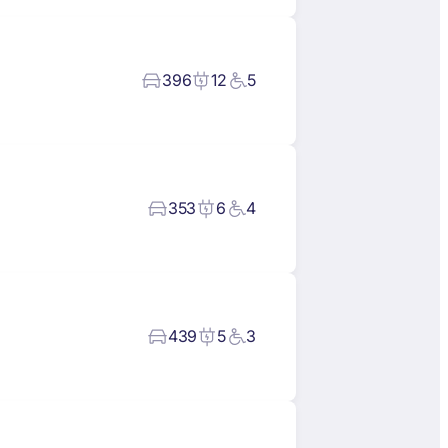
396
12
5
353
6
4
439
5
3