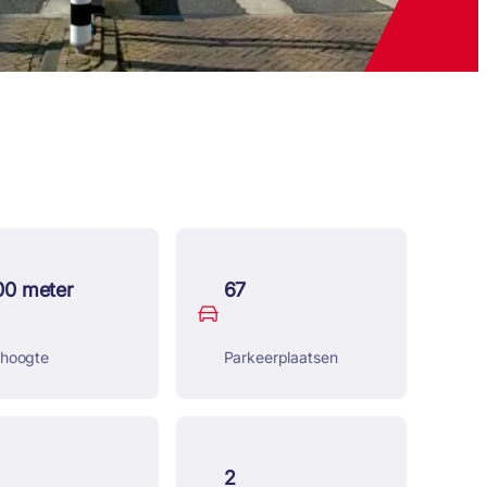
00 meter
67
ijhoogte
Parkeerplaatsen
2