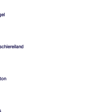
gel
chiereiland
ton
s