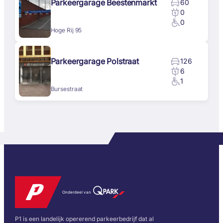
Parkeergarage Beestenmarkt
60
0
0
Hoge Rij 95
Parkeergarage Polstraat
126
6
1
Bursestraat
Onderdeel van
P1 is een landelijk opererend parkeerbedrijf dat al