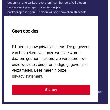
decennia lang parkeervoorzieningen beheert. Wij bieden
hoogwaardige en gebruiksvriendelijke
parkeeroplossingen. Dit doen wij voor zowel on street als
off street locaties.
Snel naar
Volg ons
Geen cookies
Home
P1 neemt jouw privacy serieus. De gegevens
CO2 beleid
van bezoekers van onze website worden
Werken bij P1
Onze keurmerken
daarom geanonimiseerd. Zo verbeteren we
onze website zónder onnodige gegevens te
verzamelen. Lees meer in onze
privacy statement.
Sluiten
© 2025 P1
Privacy statement
Disclaimer