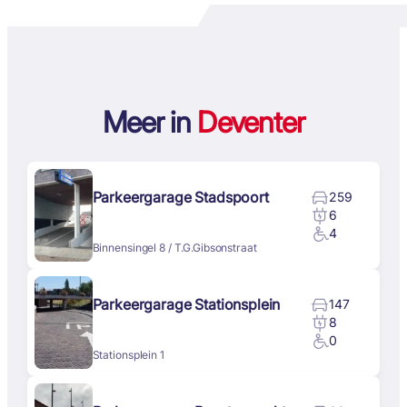
Meer in
Deventer
Parkeergarage Stadspoort
259
6
4
Binnensingel 8 / T.G.Gibsonstraat
Parkeergarage Stationsplein
147
8
0
Stationsplein 1