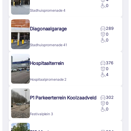
0
Stadhuispromenade 4
Diagonaalgarage
289
0
0
Stadhuispromenade 41
Hospitaalterrein
376
0
4
Hospitaalpromenade 2
P1 Parkeerterrein Koolzaadveld
302
0
0
Festivalplein 3