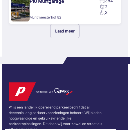
P10 Muntgarage
384
2
3
Muntmeesterhof 82
Laad meer
Onderdeel van
P1 is een landelijk opererend parkeerbedrijf dat al
decennia lang parkeervoorzieningen beheert. Wij bieden
hoogwaardige en gebruiksvriendelijke
parkeeroplossingen. Dit doen wij voor zowel on street als
off street locaties.