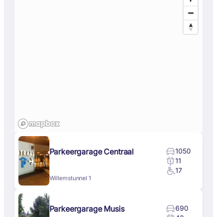
Parkeergarage Centraal
1050
11
17
Willemstunnel 1
Parkeergarage Musis
690