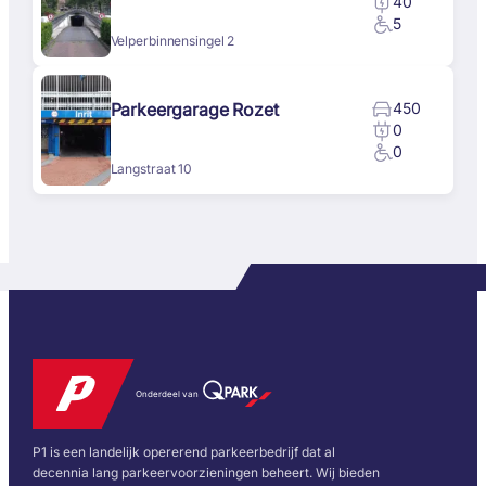
40
5
Velperbinnensingel 2
Parkeergarage Rozet
450
0
0
Langstraat 10
Onderdeel van
P1 is een landelijk opererend parkeerbedrijf dat al
decennia lang parkeervoorzieningen beheert. Wij bieden