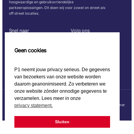
hoogwaardige en gebruiksvriendelijke
parkeeroplossingen. Dit doen wij voor zowel on street als
off street locaties.
Snel naar
Volg ons
Home
Geen cookies
CO2 beleid
Werken bij P1
Onze keurmerken
P1 neemt jouw privacy serieus. De gegevens
van bezoekers van onze website worden
daarom geanonimiseerd. Zo verbeteren we
onze website zónder onnodige gegevens te
verzamelen. Lees meer in onze
© 2025 P1
Privacy statement
Disclaimer
privacy statement.
Sluiten